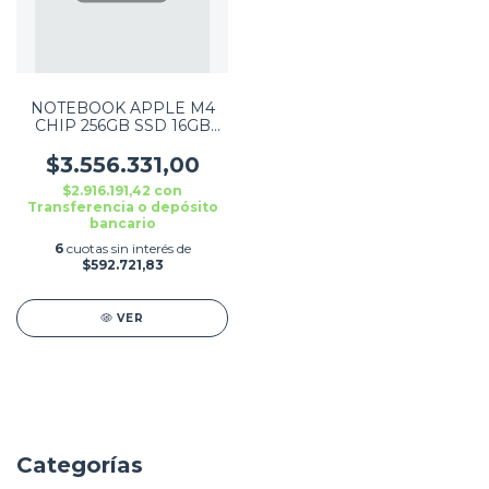
NOTEBOOK APPLE M4
CHIP 256GB SSD 16GB
MEMORY 15.3 (2880 X
1864) LIQUID RETINA
$3.556.331,00
DISPLAY MACOS COLOR
$2.916.191,42
con
SI
Transferencia o depósito
bancario
6
cuotas sin interés de
$592.721,83
VER
Categorías