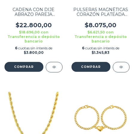
CADENA CON DIJE
PULSERAS MAGNÉTICAS
ABRAZO PAREJA
CORAZÓN PLATEADA
DORADO
PAREJA AMISTAD CON
IMÁN COMBO X2
$22.800,00
$8.075,00
$18.696,00
con
$6.621,50
con
Transferencia o depósito
Transferencia o depósito
bancario
bancario
6
cuotas sin interés de
6
cuotas sin interés de
$3.800,00
$1.345,83