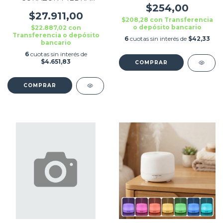
DORADA FINA
$254,00
$27.911,00
$208,28
con
Transferencia
o depósito bancario
$22.887,02
con
Transferencia o depósito
6
cuotas sin interés de
$42,33
bancario
6
cuotas sin interés de
$4.651,83