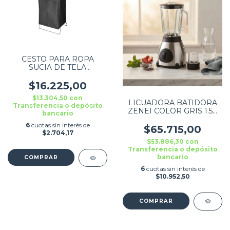
CESTO PARA ROPA
SUCIA DE TELA
PLEGABLE NEGRO 35cm
x 25cm X 58.5cm
$16.225,00
$13.304,50
con
LICUADORA BATIDORA
Transferencia o depósito
ZENEI COLOR GRIS 1.5L
bancario
220V 800W
6
cuotas sin interés de
$65.715,00
$2.704,17
$53.886,30
con
Transferencia o depósito
bancario
6
cuotas sin interés de
$10.952,50