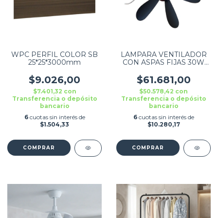
WPC PERFIL COLOR SB
LAMPARA VENTILADOR
25*25*3000mm
CON ASPAS FIJAS 30W
E27 BLANCO
$9.026,00
$61.681,00
$7.401,32
con
$50.578,42
con
Transferencia o depósito
Transferencia o depósito
bancario
bancario
6
cuotas sin interés de
6
cuotas sin interés de
$1.504,33
$10.280,17