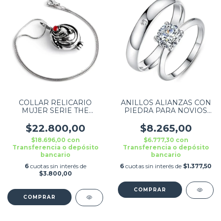
COLLAR RELICARIO
ANILLOS ALIANZAS CON
MUJER SERIE THE
PIEDRA PARA NOVIOS
VAMPIRE PLATEADO
PLATEADO COMBO X2
CON PIEDRA
$22.800,00
$8.265,00
$18.696,00
con
$6.777,30
con
Transferencia o depósito
Transferencia o depósito
bancario
bancario
6
cuotas sin interés de
6
cuotas sin interés de
$1.377,50
$3.800,00