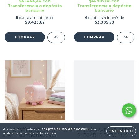
$41.444,44
con
$14.787,06
con
Transferencia o depósito
Transferencia o depósito
bancario
bancario
6
cuotas sin interés de
6
cuotas sin interés de
$8.423,67
$3.005,50
Al navegar por este sitio
aceptás el uso de cookies
para
DESPERTADOR DE
SILLA GRAVEDAD CERO
ENTENDIDO
agilizar tu experiencia de compra.
DRAGON CON
PLEGABLE PARA PLAYA