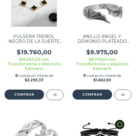
PULSERA TREBOL
ANILLO ANGEL Y
NEGRO DE LA SUERTE
DEMONIO PLATEADO
DORADA
AJUSTABLE
$19.760,00
$9.975,00
$16.203,20
con
$8.179,50
con
Transferencia o depósito
Transferencia o depósito
bancario
bancario
6
cuotas sin interés de
6
cuotas sin interés de
$3.293,33
$1.662,50