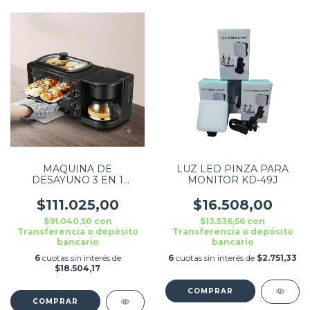
MAQUINA DE
LUZ LED PINZA PARA
DESAYUNO 3 EN 1
MONITOR KD-49J
HORNO + PLANCHA +
CAFETERA COLOR
$111.025,00
$16.508,00
NEGRA 220V 1250W
$91.040,50
con
$13.536,56
con
Transferencia o depósito
Transferencia o depósito
bancario
bancario
6
cuotas sin interés de
6
cuotas sin interés de
$2.751,33
$18.504,17