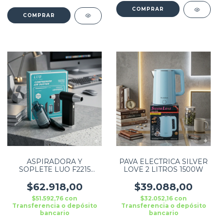
ASPIRADORA Y
PAVA ELECTRICA SILVER
SOPLETE LUO F2215
LOVE 2 LITROS 1500W
40000MHA CON
CEPILLO
$62.918,00
$39.088,00
$51.592,76
con
$32.052,16
con
Transferencia o depósito
Transferencia o depósito
bancario
bancario