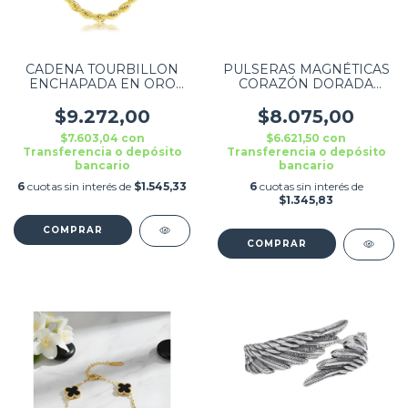
CADENA TOURBILLON
PULSERAS MAGNÉTICAS
ENCHAPADA EN ORO
CORAZÓN DORADA
DORADA
PAREJA AMISTAD CON
IMÁN COMBO X2
$9.272,00
$8.075,00
$7.603,04
con
$6.621,50
con
Transferencia o depósito
Transferencia o depósito
bancario
bancario
6
cuotas sin interés de
$1.545,33
6
cuotas sin interés de
$1.345,83