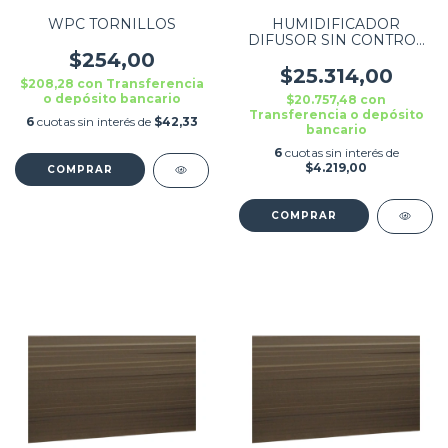
WPC TORNILLOS
HUMIDIFICADOR
DIFUSOR SIN CONTROL
ZENEI 300ML RGB CON
$254,00
CARGADOR Y MEDIDOR
$25.314,00
$208,28
con
Transferencia
o depósito bancario
$20.757,48
con
Transferencia o depósito
6
cuotas sin interés de
$42,33
bancario
6
cuotas sin interés de
$4.219,00