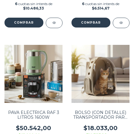
6
cuotas sin interés de
6
cuotas sin interés de
$10.486,33
$6.514,67
PAVA ELECTRICA RAF 3
BOLSO (CON DETALLE)
LITROS 1600W
TRANSPORTADOR PARA
MASCOTAS 42cm x 32cm
x 25cm BLANCO
$50.542,00
$18.033,00