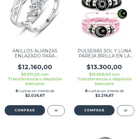
ANILLOS ALIANZAS
PULSERAS SOL Y LUNA
ENLAZADO PARA
PAREJA BRILLA EN LA
NOVIOS PLATEADO
OSCURIDAD COMBO X2
COMBO X2
$12.160,00
$13.300,00
$9.971,20
con
$10.906,00
con
Transferencia o depósito
Transferencia o depósito
bancario
bancario
6
cuotas sin interés de
6
cuotas sin interés de
$2.026,67
$2.216,67