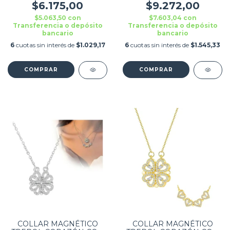
PARA NOVIOS
$6.175,00
$9.272,00
PLATEADO COMBO X2
$5.063,50
con
$7.603,04
con
Transferencia o depósito
Transferencia o depósito
bancario
bancario
6
cuotas sin interés de
$1.029,17
6
cuotas sin interés de
$1.545,33
COLLAR MAGNÉTICO
COLLAR MAGNÉTICO